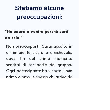
Sfatiamo alcune
preoccupazioni:
"Ho paura a venire perché sarò
da solo."
Non preoccuparti! Sarai accolto in
un ambiente sicuro e amichevole,
dove fin dal primo momento
sentirai di far parte del gruppo.
Ogni partecipante ha vissuto il suo
primo giorno, e spesso chi arriva da
solo si accorge presto di non esserlo
affatto.
"Non so se ne sono capace."