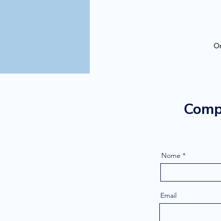
Or
Compi
Nome
Email